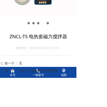
ZNCL-TS 电热套磁力搅拌器
创建时间：
2024年5月10日
15:19
前一个：
无
ꄴ
后一个：
ZNCL-T 电热套磁力搅拌器
낀
끅
끇
ꄲ
首页
一键拨号
地图
版权所有：
郑州市泽辰仪器设备有限公司