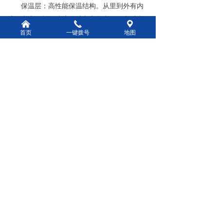
保温层：高性能保温结构。从里到外有内
腔、内壳、超细玻璃纤维和空气夹层，所以内
낀
끅
끇
胆热量损失少。外箱的门胆机构独立而特殊，
首页
一键拨号
地图
大大减少了热量从内腔的传递。
箱体内部结构：内胆全部采用不锈钢材
质，预设半圆角，清洗更方便；放置在立式鼓
风干燥箱后部的电暖器的热量通过侧风道向前
排出，再经过干物质后被后部的高性能专用风
扇吸入，形成合理的风道，可以充分对流热空
气，使箱内温度上限平均。
前一个：
无
ꄴ
后一个：
无
ꄲ
版权所有：
郑州市泽辰仪器设备有限公司